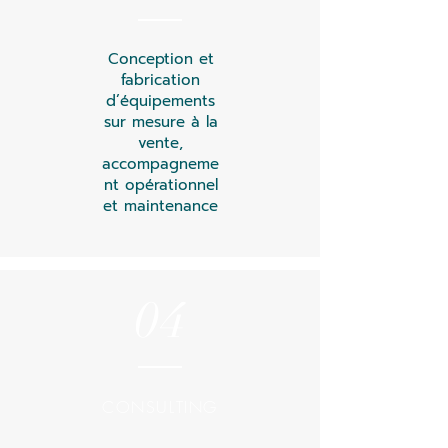
Conception et
ILS NOUS FONT
fabrication
d’équipements
CONFIANCE
sur mesure à la
vente,
accompagneme
nt opérationnel
et maintenance
04
CONSULTING